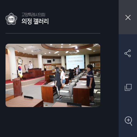
고양특례시의회
의정 갤러리