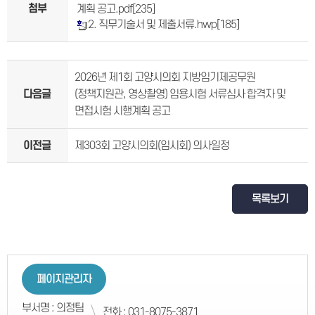
첨부
계획 공고.pdf
[235]
2. 직무기술서 및 제출서류.hwp
[185]
2026년 제1회 고양시의회 지방임기제공무원
다음글
(정책지원관, 영상촬영) 임용시험 서류심사 합격자 및
면접시험 시행계획 공고
이전글
제303회 고양시의회(임시회) 의사일정
목록보기
페이지관리자
부서명 : 의정팀
전화 : 031-8075-3871