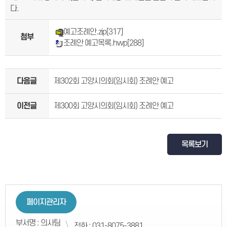
다.
예고조례안.zip
[317]
첨부
조례안 예고목록.hwp
[288]
다음글
제302회 고양시의회(임시회) 조례안 예고
이전글
제300회 고양시의회(임시회) 조례안 예고
목록보기
페이지관리자
부서명 : 의사팀
전화 : 031-8075-3881