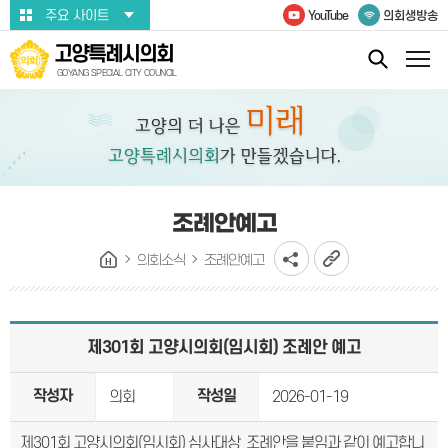
본문바로가기
주요 사이트
YouTube
의회생방송
고양특례시의회
GOYANG SPECIAL CITY COUNCIL
조례안예고
의회소식
조례안예고
제301회 고양시의회(임시회) 조례안 예고
작성자
작성일
의회
2026-01-19
제301회 고양시의회(임시회) 심사대상 조례안을 붙임과 같이 예고합니