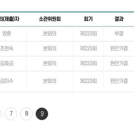
의(제출)자
소관위원회
회기
결과
양훈
본회의
제223회
부결
조현숙
본회의
제223회
원안가결
김효금
본회의
제223회
원안가결
김미수
본회의
제223회
원안가결
7
8
9