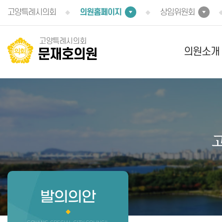
본문바로가기
고양특례시의회
의원홈페이지
상임위원회
고양특례시의회
의원소개
문재호의원
발의의안