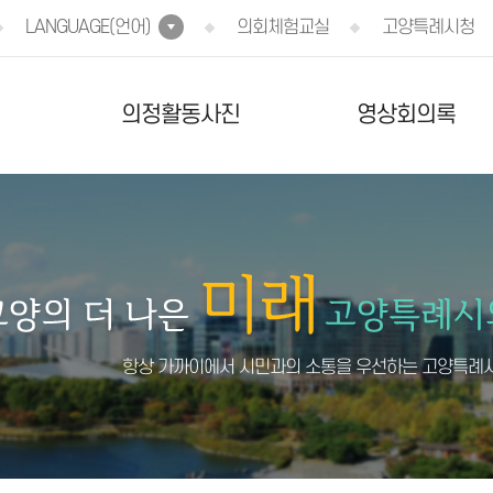
LANGUAGE(언어)
의회체험교실
고양특례시청
의정활동사진
영상회의록
항상 가까이에서 시민과의 소통을 우선하는 고양특례