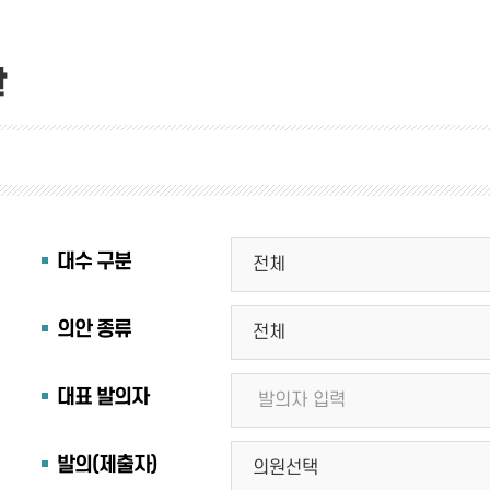
안
대수 구분
의안 종류
대표 발의자
발의(제출자)