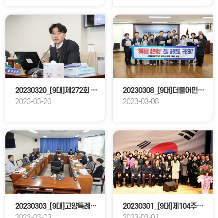
20230320_[9대]제272회 고양특례시의회 임시회_문화복지위원회
20230308_[9대]더불어민주당 고양시의회 의원 성명서 발표
2023-03-20
2023-03-08
20230303_[9대]고양특례시의회 청년정책특별위원회 제1차 회의
20230301_[9대]제104주년 3.1절 기념행사
2023-03-03
2023-03-01