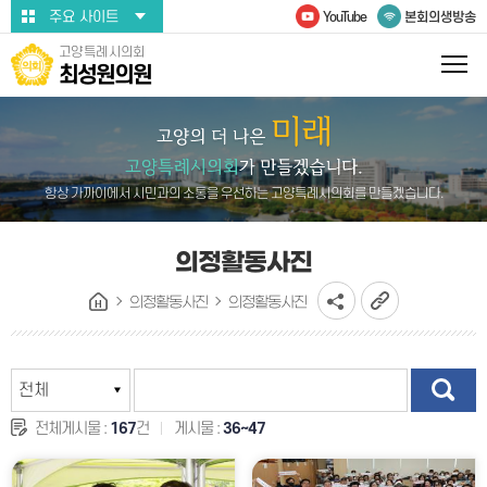
본문바로가기
주요 사이트
YouTube
본회의생방송
고양특례시의회
최성원의원
항상 가까이에서 시민과의 소통을 우선하는 고양특례시의회를 만들겠습니다.
의정활동사진
의정활동사진
의정활동사진
전체게시물 :
167
건
게시물 :
36~47