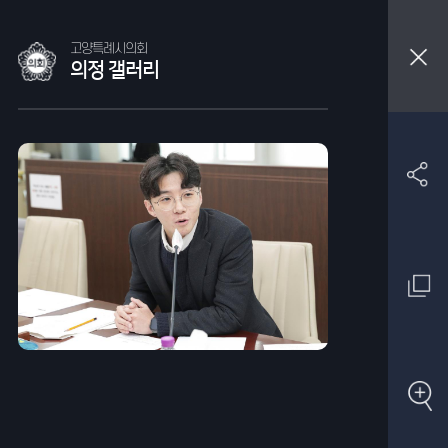
고양특례시의회
의정 갤러리