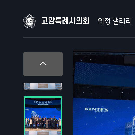
고양특례시의회
의정 갤러리