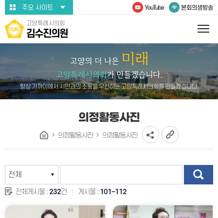
본문바로가기
주요 사이트
YouTube
본회의생방송
고양특례시의회
김수진의원
항상 가까이에서 시민과의 소통을 우선하는 고양특례시의회를 만들겠습니다.
의정활동사진
의정활동사진
의정활동사진
전체게시물 :
232
건
게시물 :
101~112