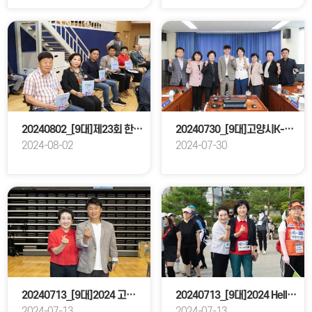
20240802_[9대]제23회 한.일 친선 청소년 유도 교류대회
20240730_[9대]고양시K-컬처밸리성공적완성을위한특별위원회
2024-08-02
2024-07-30
20240713_[9대]2024 고양특례시 전국 오픈 생활체육 탁구대회
20240713_[9대]2024 Hello SUMMER 걷기행사
2024-07-13
2024-07-13