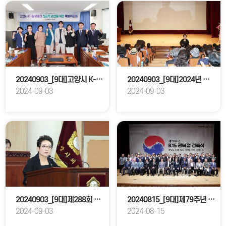
20240903_[9대]고양시 K-컬처밸리 성공적 완성을 위한 특별위원회
20240903_[9대]2024년 양성평등주간 기념행사
2024-09-03
2024-09-03
20240903_[9대]제288회 고양특례시의회 임시회 제2차 본회의
20240815_[9대]제79주년 광복절 경축식
2024-09-03
2024-08-15