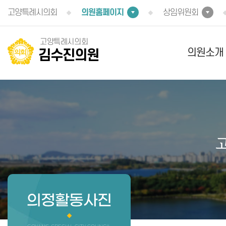
본문바로가기
고양특례시의회
의원홈페이지
상임위원회
고양특례시의회
의원소개
김수진의원
의정활동사진