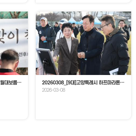
20260308_[9대]음송향우회 정월대보름맞이 척사대회
20260308_[9대]고양특례시 하프마라톤대회
2026-03-08