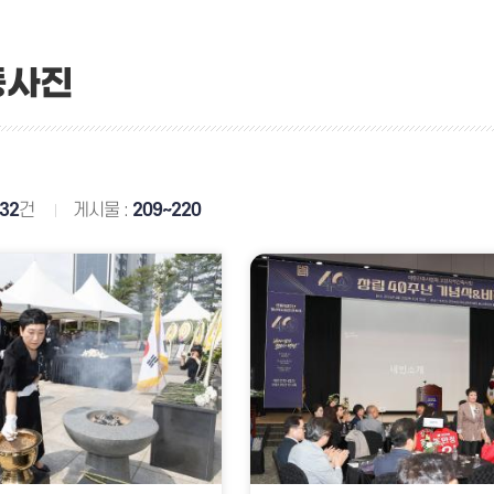
동사진
32
건
게시물 :
209~220