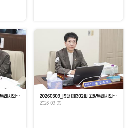
20260313_[9대]제302회 고양특례시의회 임시회_예산결산특별위원회
20260309_[9대]제302회 고양특례시의회 임시회_기획행정위원회
2026-03-09