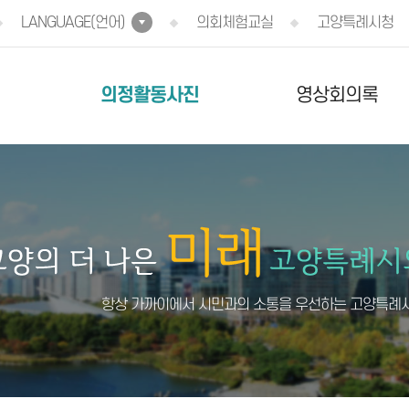
LANGUAGE(언어)
의회체험교실
고양특례시청
의정활동사진
영상회의록
항상 가까이에서 시민과의 소통을 우선하는 고양특례