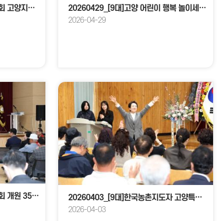
20260430_[9대]대한건축사협회 고양지역건축사회 창립40주년 기념식&비전 선포식
20260429_[9대]고양 어린이 행복 놀이세상 한마당
2026-04-29
20260415_[9대]고양특례시의회 개원 35주년 기념식
20260403_[9대]한국농촌지도자 고양특례시연합회 제63기 정기총회
2026-04-03