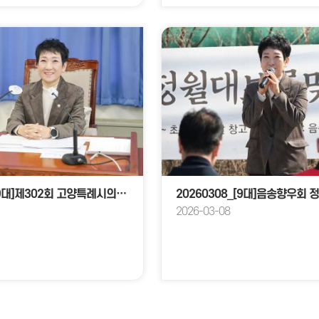
20260309_[9대]제302회 고양특례시의회 임시회_의회운영위원회
2026-03-08