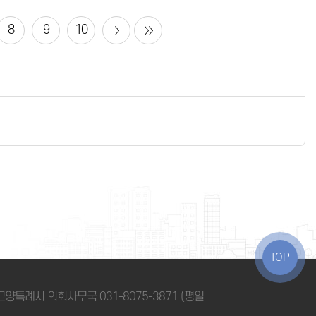
8
9
10
TOP
 / 고양특례시 의회사무국
031-8075-3871
(평일