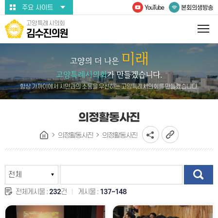
본문바로가기
주요 사이트
YouTube
본회의생방송
고양특례시의회
김수진의원
항상 가까이에서 시민과의 소통을 우선하는 고양특례시의회를 만들겠습니다.
의정활동사진
의정활동사진
의정활동사진
전체게시물 :
232
건
게시물 :
137~148