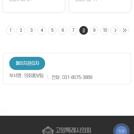
1
2
3
4
5
6
7
8
9
10
페이지관리자
부서명 : 의회홍보팀
전화 : 031-8075-3889
고양특례시의회
TOP