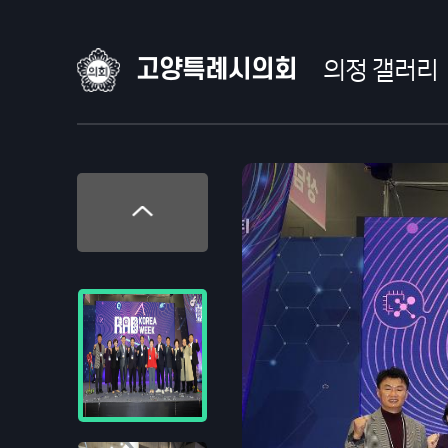
고양특례시의회
의정 갤러리