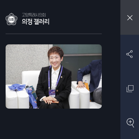
고양특례시의회
의정 갤러리