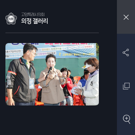
고양특례시의회
의정 갤러리