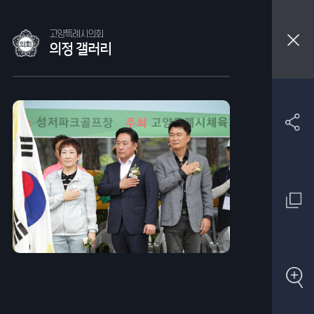
고양특례시의회
의정 갤러리