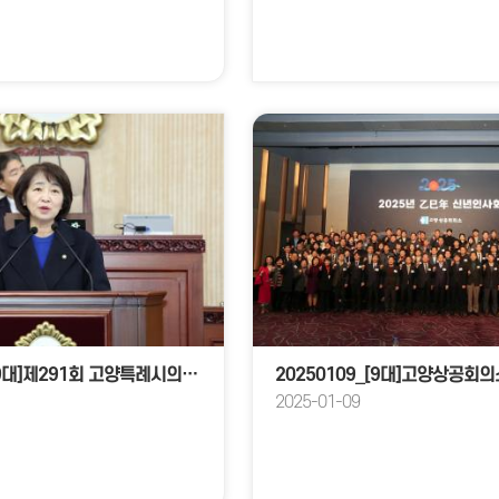
20250214_[9대]제291회 고양특례시의회 임시회 제1차 본회의
2025-01-09