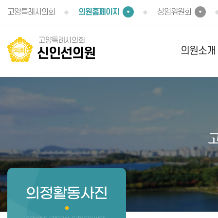
본문바로가기
고양특례시의회
의원홈페이지
상임위원회
고양특례시의회
의원소개
신인선의원
의정활동사진