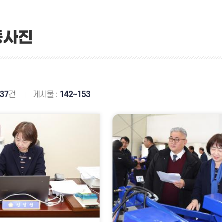
동사진
37
건
게시물 :
142~153