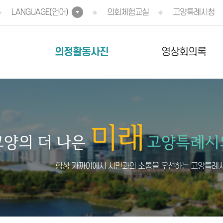
LANGUAGE(언어)
의회체험교실
고양특례시청
의정활동사진
영상회의록
항상 가까이에서 시민과의 소통을 우선하는 고양특례