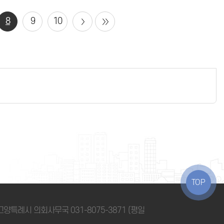
8
9
10
TOP
 / 고양특례시 의회사무국
031-8075-3871
(평일