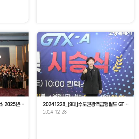
20250109_[9대]고양상공회의소 2025년 신년인사회
20241228_[9대]수도권광역급행철도 GTX-A 개통식 및 시승식
2024-12-28