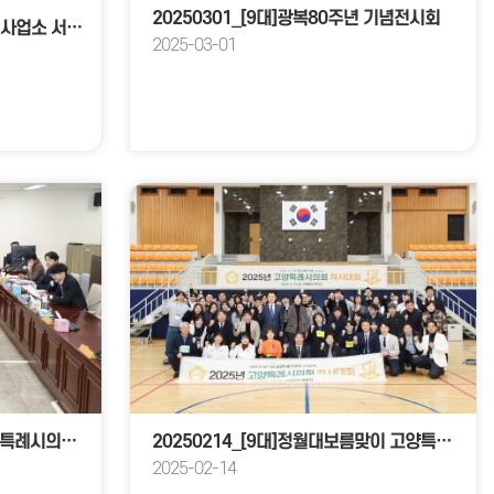
20250301_[9대]광복80주년 기념전시회
20250311_[9대]농업기계 임대사업소 서부분소 개소식
2025-03-01
20250217_[9대]제291회 고양특례시의회 임시회_환경경제위원회
20250214_[9대]정월대보름맞이 고양특례시의회 척사대회
2025-02-14