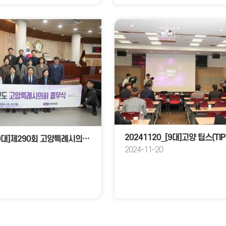
20241223_[9대]제290회 고양특례시의회 제2차 정례회_ 제5차 본회의
2024-11-20