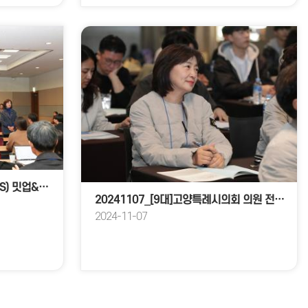
20241120_[9대]고양 팁스(TIPS) 밋업&네트워킹 데이
20241107_[9대]고양특례시의회 의원 전체연수
2024-11-07