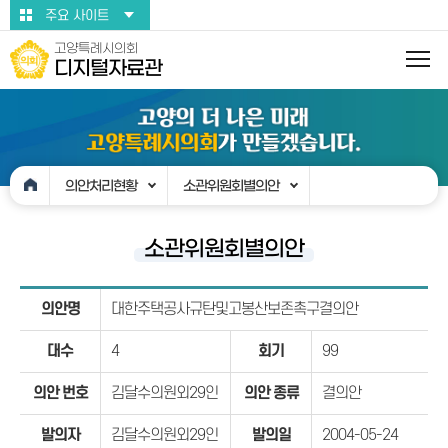
본문바로가기
주요 사이트
고양특례시의회
디지털자료관
의안처리현황
소관위원회별의안
소관위원회별의안
의안명
대한주택공사규탄및고봉산보존촉구결의안
대수
4
회기
99
의안 번호
김달수의원외29인
의안 종류
결의안
발의자
김달수의원외29인
발의일
2004-05-24