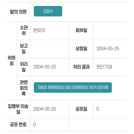
김달수
발의 의원
소관
본회의
회부일
위
보고
상정일
2004-05-25
일
위원
회
처리
2004-05-25
처리 결과
원안가결
일
관련
제4대 제99회[임시회] 의회본회의 제3차 회의록
회의
록
집행부 이송
2004-05-25
공포일
0
일
공포 번호
0