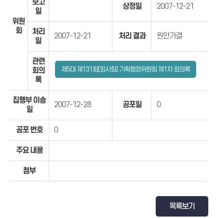
보고
상정일
2007-12-21
일
위원
회
처리
2007-12-21
처리 결과
원안가결
일
관련
제5대 제131회[임시회] 기획행정위원회 제1차 회의록
회의
록
집행부 이송
2007-12-28
공포일
0
일
공포 번호
0
주요 내용
첨부
목록보기