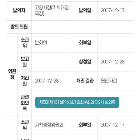
고양시장(기획재정
발의자
발의일
2007-12-17
국장)
발의 의원
소관
본회의
회부일
위
보고
상정일
2007-12-28
일
위원
회
처리
2007-12-28
처리 결과
원안가결
일
관련
제5대 제131회[임시회] 의회본회의 제2차 회의록
회의
록
소관
기획행정위원회
회부일
2007-12-17
위