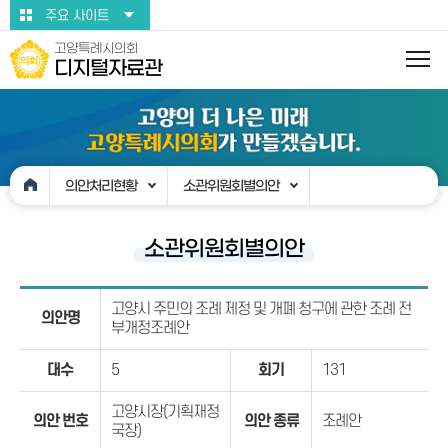
본문바로가기
주요 사이트
고양특례시의회
디지털자료관
의안처리현황
소관위원회별의안
소관위원회별의안
고양시 주민의 조례 제정 및 개폐 청구에 관한 조례 전
의안명
부개정조례안
대수
5
회기
131
고양시장(기획재정
의안 번호
의안 종류
조례안
국장)