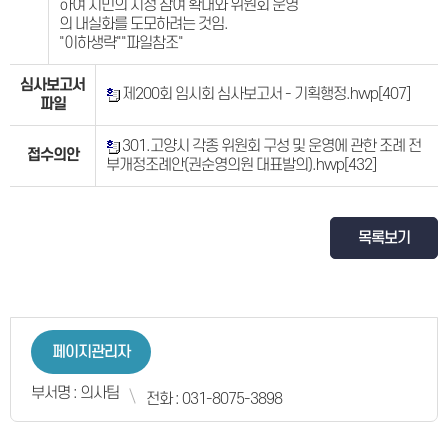
하여 시민의 시정 참여 확대와 위원회 운영
의 내실화를 도모하려는 것임.
"이하생략""파일참조"
심사보고서
제200회 임시회 심사보고서 - 기획행정.hwp
[407]
파일
301.고양시 각종 위원회 구성 및 운영에 관한 조례 전
접수의안
부개정조례안(권순영의원 대표발의).hwp
[432]
목록보기
페이지관리자
부서명 : 의사팀
전화 : 031-8075-3898