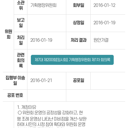
소관
기획행정위원회
회부일
2016-01-12
위
보고
상정일
2016-01-19
일
위원
회
처리
2016-01-19
처리 결과
원안가결
일
관련
제7대 제200회[임시회] 기획행정위원회 제1차 회의록
회의
록
집행부 이송
2016-01-21
공포일
일
공포 번호
1. 개정이유
○ 위원회 운영의 공정성을 강화하고, 현
행 조례 운영상 나타난 미비점을 개선･보완
하여 시민의 시정 참여 확대와 위원회 운영