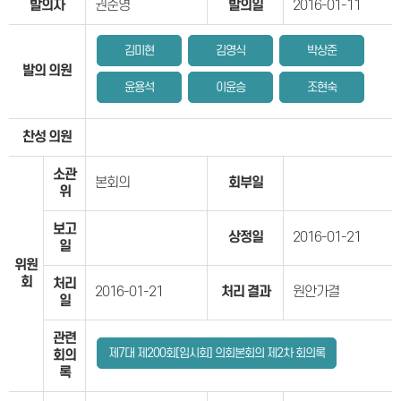
발의자
권순영
발의일
2016-01-11
김미현
김영식
박상준
발의 의원
윤용석
이윤승
조현숙
찬성 의원
소관
본회의
회부일
위
보고
상정일
2016-01-21
일
위원
회
처리
2016-01-21
처리 결과
원안가결
일
관련
제7대 제200회[임시회] 의회본회의 제2차 회의록
회의
록