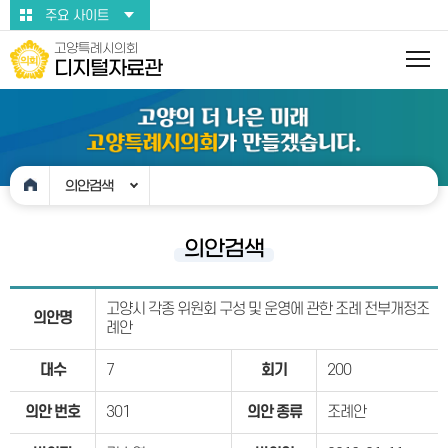
본문바로가기
주요 사이트
고양특례시의회
디지털자료관
의안검색
의안검색
고양시 각종 위원회 구성 및 운영에 관한 조례 전부개정조
의안명
례안
대수
7
회기
200
의안 번호
301
의안 종류
조례안