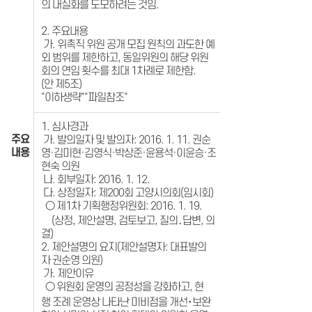
의 내실화를 도모하려는 것임.
2. 주요내용
가. 위촉직 위원 공개 모집 원칙의 과도한 예
외 범위를 제한하고, 동일위원의 해당 위원
회의 연임 횟수를 최대 1차례로 제한함.
(안 제5조)
"이하생략""파일참조"
1. 심사경과
주요
가. 발의일자 및 발의자: 2016. 1. 11. 권순
내용
영·김미현·김영식·박상준·윤용석·이윤승·조
현숙 의원
나. 회부일자: 2016. 1. 12.
다. 상정일자: 제200회 고양시의회(임시회)
○ 제1차 기획행정위원회: 2016. 1. 19.
(상정, 제안설명, 검토보고, 질의․답변, 의
결)
2. 제안설명의 요지(제안설명자: 대표발의
자 권순영 의원)
가. 제안이유
○ 위원회 운영의 공정성을 강화하고, 현
행 조례 운영상 나타난 미비점을 개선･보완