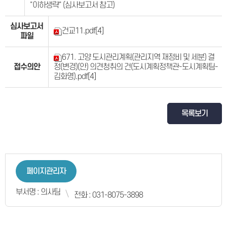
"이하생략" (심사보고서 참고)
심사보고서
건교11.pdf
[4]
파일
671. 고양 도시관리계획(관리지역 재정비 및 세분) 결
접수의안
정(변경)(안) 의견청취의 건(도시계획정책관-도시계획팀-
김화영).pdf
[4]
목록보기
페이지관리자
부서명 : 의사팀
전화 : 031-8075-3898