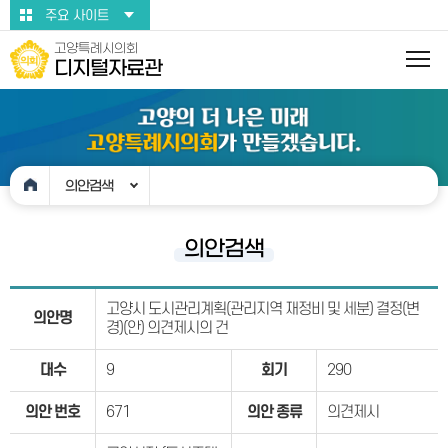
본문바로가기
주요 사이트
고양특례시의회
디지털자료관
의안검색
의안검색
고양시 도시관리계획(관리지역 재정비 및 세분) 결정(변
의안명
경)(안) 의견제시의 건
대수
9
회기
290
의안 번호
671
의안 종류
의견제시