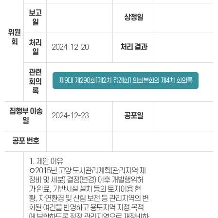
보고
상정일
일
위원
회
처리
2024-12-20
처리 결과
일
관련
제9대 제290회[제2차 정례회] 의회본회의 제4차 회의록
회의
록
집행부 이송
2024-12-23
공포일
일
공포 번호
1. 제안 이유
◦2015년 고양 도시관리계획(관리지역 재
정비 및 세분) 결정(변경) 이후 개발행위허
가 완료, 기반시설 설치 등의 토지이용 현
황, 자연환경 및 산림 보전 등 관리지역의 변
화된 여건을 반영하고 용도지역 지정 목적
에 부합하도록 적정 관리지역으로 재정비하