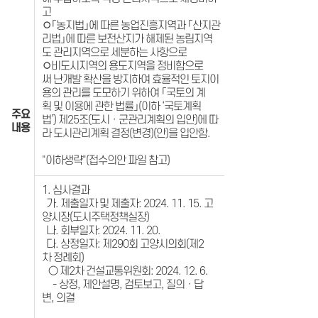
고
◦「농지법」에 따른 농업진흥지역과 「산지관
리법」에 따른 보전산지가 해제된 농림지역
도 관리지역으로 세분하는 사항으로
◦비도시지역의 용도지역을 정비함으로
써 난개발 확산을 방지하여 효율적인 토지이
용의 관리를 도모하기 위하여 「국토의 계
획 및 이용에 관한 법률」(이하 ‘국토계획
주요
법’) 제25조(도시ㆍ군관리계획의 입안)에 따
내용
라 도시관리계획 결정(변경)(안)을 입안함.
"이하생략"(접수의안 파일 참고)
1. 심사결과
가. 제출일자 및 제출자: 2024. 11. 15. 고
양시장(도시주택정책실장)
나. 회부일자: 2024. 11. 20.
다. 상정일자: 제290회 고양시의회(제2
차 정례회)
○ 제2차 건설교통위원회: 2024. 12. 6.
- 상정, 제안설명, 검토보고, 질의ㆍ답
변, 의결