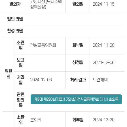
고양시장 (도시주택
발의자
발의일
2024-11-15
정책실장)
발의 의원
찬성 의원
소관
건설교통위원회
회부일
2024-11-20
위
보고
상정일
2024-12-06
일
위원
회
처리
2024-12-06
처리 결과
의견채택
일
관련
제9대 제290회[제2차 정례회] 건설교통위원회 제1차 회의록
회의
록
소관
본회의
회부일
2024-12-20
위