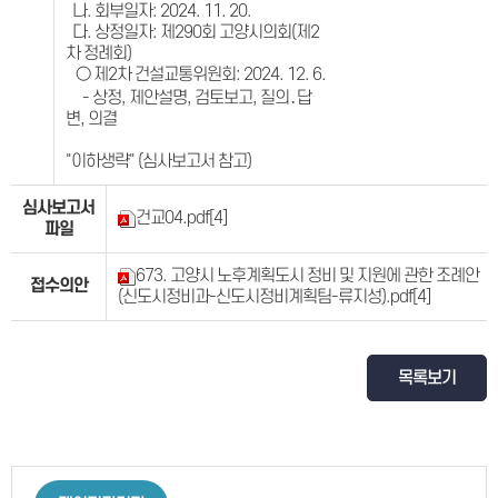
나. 회부일자: 2024. 11. 20.
다. 상정일자: 제290회 고양시의회(제2
차 정례회)
○ 제2차 건설교통위원회: 2024. 12. 6.
- 상정, 제안설명, 검토보고, 질의․답
변, 의결
"이하생략" (심사보고서 참고)
심사보고서
건교04.pdf
[4]
파일
673. 고양시 노후계획도시 정비 및 지원에 관한 조례안
접수의안
(신도시정비과-신도시정비계획팀-류지성).pdf
[4]
목록보기