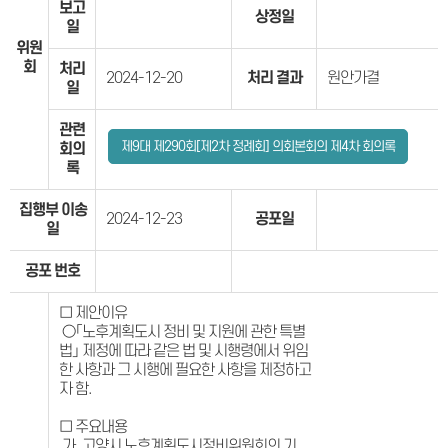
보고
상정일
일
위원
회
처리
2024-12-20
처리 결과
원안가결
일
관련
제9대 제290회[제2차 정례회] 의회본회의 제4차 회의록
회의
록
집행부 이송
2024-12-23
공포일
일
공포 번호
□ 제안이유
○「노후계획도시 정비 및 지원에 관한 특별
법」 제정에 따라 같은 법 및 시행령에서 위임
한 사항과 그 시행에 필요한 사항을 제정하고
자 함.
□ 주요내용
가. 고양시 노후계획도시정비위원회의 기