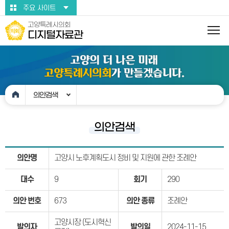
본문바로가기
주요 사이트
고양특례시의회
디지털자료관
의안검색
의안검색
의안명
고양시 노후계획도시 정비 및 지원에 관한 조례안
대수
9
회기
290
의안 번호
673
의안 종류
조례안
고양시장 (도시혁신
발의자
발의일
2024-11-15