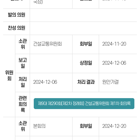
국장)
발의 의원
찬성 의원
소관
건설교통위원회
회부일
2024-11-20
위
보고
상정일
2024-12-06
일
위원
회
처리
2024-12-06
처리 결과
원안가결
일
관련
제9대 제290회[제2차 정례회] 건설교통위원회 제1차 회의록
회의
록
소관
본회의
회부일
2024-12-20
위