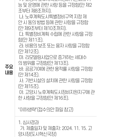
능 및 운영에 관한 사항 등을 규정함(안 제2
조부터 제8조까지).
나. 노후계획도시특별정비구역 지정 제
안 시 동의 방법 등에 관한 사항을 규정함
(안 제9조부터 제10조까지).
다. 특별정비계획 수립에 관한 사항을 규정
함(안 제11조).
라. 비용의 보조 또는 융자 사항을 규정함
(안 제12조).
마. 리모델링사업으로 증가하는 세대수
의 범위를 규정함(안 제13조).
주요
바. 공공기여에 관한 용적률 사항을 규정함
내용
(안 제14조).
사. 기반시설의 설치에 관한 사항을 규정함
(안 제15조).
아. 고양시 노후계획도시정비지원지구에 관
한 사항을 규정함(안 제16조).
"이하생략"(접수의안 파일 참고)
1. 심사경과
가. 제출일자 및 제출자: 2024. 11. 15. 고
양시장(도시혁신국장)