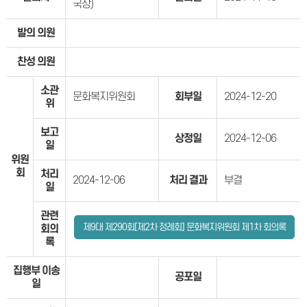
국장)
발의 의원
찬성 의원
소관
문화복지위원회
회부일
2024-12-20
위
보고
상정일
2024-12-06
일
위원
회
처리
2024-12-06
처리 결과
부결
일
관련
제9대 제290회[제2차 정례회] 문화복지위원회 제1차 회의록
회의
록
집행부 이송
공포일
일