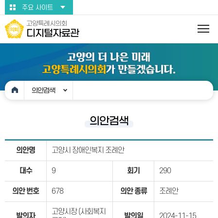
본문바로가기
주요 사이트
고양특례시의회
디지털자료관
의안검색
의안검색
의안명
고양시 장애인복지 조례안
대수
9
회기
290
의안 번호
678
의안 종류
조례안
고양시장 (사회복지
발의자
발의일
2024-11-15