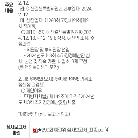
2. 12.
주요
라. 예산결산특별위원회 회부일자: 2024. 1
내용
2. 12.
마. 상정일자: 제290회 고양시의회(제2
차 정례회)
○ 제1차~5차 예산결산특별위원회(202
4. 12. 13. ~ 12. 19.): 상정, 예산안 조정, 수
정의결
- 위원장 및 부위원장 선임
- 2024년도 제3회 추가경정예산안 심
사: 본청 및 직속 기관, 사업소, 3개 구청
(동 행정복지센터 포함)
2. 제안설명의 요지(총괄 제안설명: 기획조
정실장 윤경진)
○ 제안이유
­ 「지방자치법」 제142조에 따라 「2024년
도 제3회 추가경정예산(안)」제출.
"이하생략" (심사보고서 참고)
심사보고서
★290회 예결위 심사보고서_최종.pdf
[4]
파일