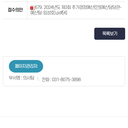
679. 2024년도 제3회 추가경정예산(안)(예산담당관-
접수의안
예산팀-임성호).pdf
[4]
목록보기
페이지관리자
부서명 : 의사팀
전화 : 031-8075-3898