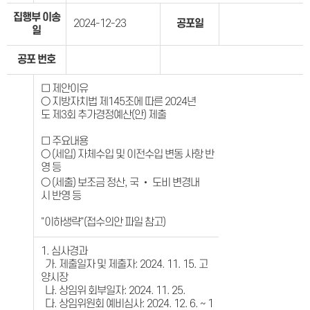
집행부 이송
2024-12-23
공포일
일
공포 번호
□ 제안이유
○ 지방자치법 제145조에 따른 2024년
도 제3회 추가경정예산(안) 제출
□ 주요내용
○ (세입) 자체수입 및 이전수입 변동 사항 반
영 등
○ (세출) 보조금 정산, 국 ‧ 도비 변경내
시 반영 등
"이하생략"(접수의안 파일 참고)
1. 심사경과
가. 제출일자 및 제출자: 2024. 11. 15. 고
양시장
나. 상임위 회부일자: 2024. 11. 25.
다. 상임위원회 예비심사: 2024. 12. 6. ~ 1