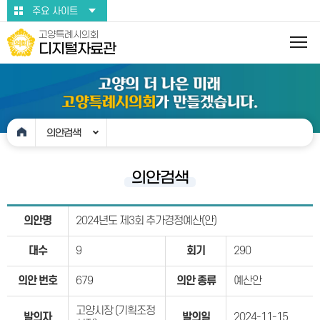
본문바로가기
주요 사이트
고양특례시의회
디지털자료관
의안검색
의안검색
의안명
2024년도 제3회 추가경정예산(안)
대수
9
회기
290
의안 번호
679
의안 종류
예산안
고양시장 (기획조정
발의자
발의일
2024-11-15