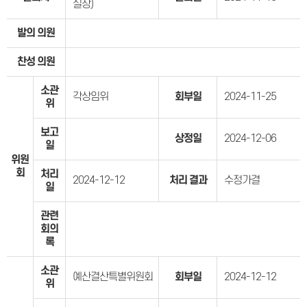
실장)
발의 의원
찬성 의원
소관
각상임위
회부일
2024-11-25
위
보고
상정일
2024-12-06
일
위원
회
처리
2024-12-12
처리 결과
수정가결
일
관련
회의
록
소관
예산결산특별위원회
회부일
2024-12-12
위