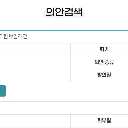
의안검색
위원 보임의 건
회기
의안 종류
발의일
회부일