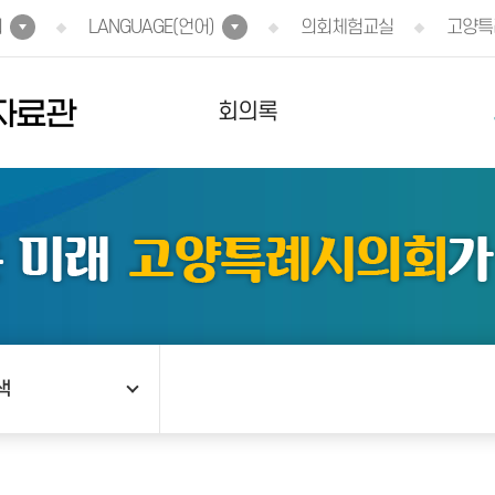
회
LANGUAGE(언어)
의회체험교실
고양특
자료관
회의록
색