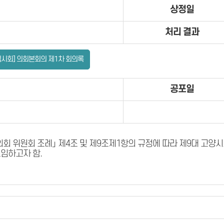
상정일
처리 결과
임시회] 의회본회의 제1차 회의록
공포일
의회 위원회 조례」 제4조 및 제9조제1항의 규정에 따라 제9대 고양
임하고자 함.