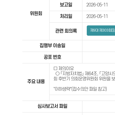
보고일
2026-05-11
위원회
처리일
2026-05-11
제9대 제303회[
관련 회의록
집행부 이송일
공포 번호
□ 제의이유
○ 「지방자치법」 제64조, 「고양시
회 후반기 의회운영위원회 위원을 보
주요 내용
"이하생략"(접수의안 파일 참고)
심사보고서 파일