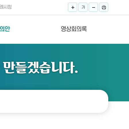
례시청
가
의안
영상회의록