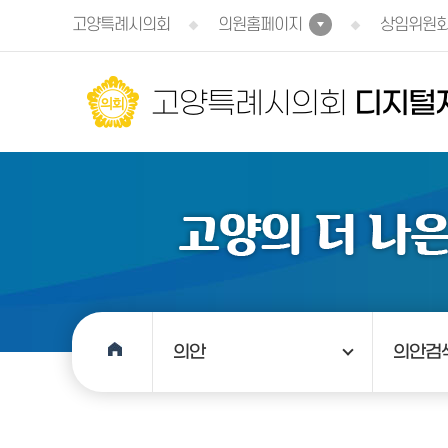
본문바로가기
고양특례시의회
의원홈페이지
상임위원
고양특례시의회
디지털
의안
의안검