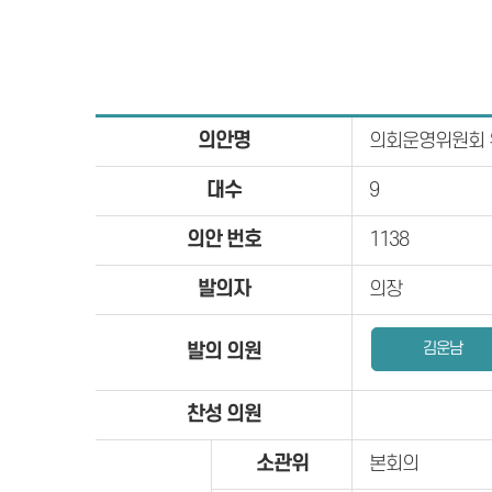
의안명
의회운영위원회 
대수
9
의안 번호
1138
발의자
의장
김운남
발의 의원
찬성 의원
소관위
본회의