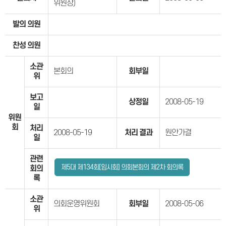
위원장)
발의 의원
찬성 의원
소관
본회의
회부일
위
보고
상정일
2008-05-19
일
위원
회
처리
2008-05-19
처리 결과
원안가결
일
관련
제5대 제134회[임시회] 의회본회의 제2차 회의록
회의
록
소관
의회운영위원회
회부일
2008-05-06
위