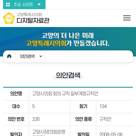
본문바로가기
주요 사이트
고양특례시의회
디지털자료관
의안검색
의안검색
의안명
고양시의회 회의 규칙 일부개정규칙안
대수
5
회기
134
의안 번호
226
의안 종류
규칙안
고양시장(의회운영
발의자
발의일
2008-05-06