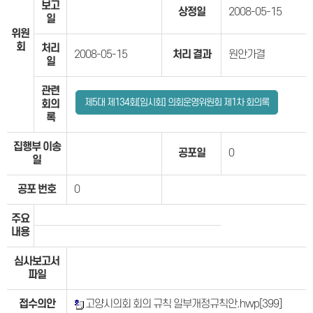
보고
상정일
2008-05-15
일
위원
회
처리
2008-05-15
처리 결과
원안가결
일
관련
제5대 제134회[임시회] 의회운영위원회 제1차 회의록
회의
록
집행부 이송
공포일
0
일
공포 번호
0
주요
내용
심사보고서
파일
접수의안
고양시의회 회의 규칙 일부개정규칙안.hwp
[399]