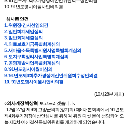
9. '91년도제4회추가경정예산안위원회수정안의결
10. '91년도명시이월사업비의결
심사된 안건
1. 위원장·간사선임의건
2. 일반회계세입심의
3. 일반회계세출심의
4. 의료보호기금특별회계심의
5. 새마을소득특별지원사업특별회계심의
6. 토지구획정리사업특별회계심의
7. 공영개발사업특별회계심의
8. '91년도명시이월비심의
9. '91년도제4회추가경정예산안위원회수정안의결
10. '91년도명시이월사업비의결
(10시28분 개의)
○의사계장 박상혁
보고드리겠습니다.
12월 27일 제9회 고양군의회(정기회) 제8차 본회의에서 '91년도
제4회추가경정예산안심사를 위하여 위원 다섯 분이 선임되어 오
늘 제1차 예산결산특별위원회를 개의하게 되었습니다.