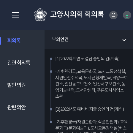
고양시의회 회의록
부의안건
회의록
[1]2022회계연도 결산 승인의 건(계속)
관련 회의록
·기후환경국, 교육문화국, 도시교통정책실,
시민안전주택국, 도시균형개발국, 덕양구보
건소, 일산동구보건소, 일산서구보건소, 농
발언 의원
업기술센터, 도서관센터, 푸른도시사업소
소관
관련 의안
[2]2022년도 예비비 지출 승인의 건(계속)
·기후환경국(자원순환과, 식품안전과), 교육
문화국(문화예술과), 도시교통정책실(버스