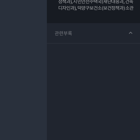
정책과), 시민안전주택국(재난대응과, 건축
디자인과), 덕양구보건소(보건정책과) 소관
관련부록