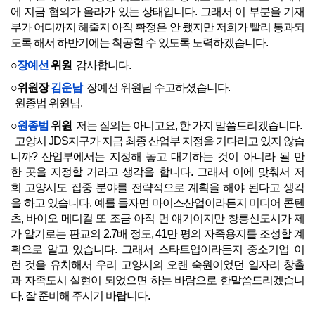
에 지금 협의가 올라가 있는 상태입니다. 그래서 이 부분을 기재
부가 어디까지 해줄지 아직 확정은 안 됐지만 저희가 빨리 통과되
도록 해서 하반기에는 착공할 수 있도록 노력하겠습니다.
○
장예선
위원
감사합니다.
○위원장
김운남
장예선 위원님 수고하셨습니다.
원종범 위원님.
○
원종범
위원
저는 질의는 아니고요, 한 가지 말씀드리겠습니다.
고양시 JDS지구가 지금 최종 산업부 지정을 기다리고 있지 않습
니까? 산업부에서는 지정해 놓고 대기하는 것이 아니라 될 만
한 곳을 지정할 거라고 생각을 합니다. 그래서 이에 맞춰서 저
희 고양시도 집중 분야를 전략적으로 계획을 해야 된다고 생각
을 하고 있습니다. 예를 들자면 마이스산업이라든지 미디어 콘텐
츠, 바이오 메디컬 또 조금 아직 먼 얘기이지만 창릉신도시가 제
가 알기로는 판교의 2.7배 정도, 41만 평의 자족용지를 조성할 계
획으로 알고 있습니다. 그래서 스타트업이라든지 중소기업 이
런 것을 유치해서 우리 고양시의 오랜 숙원이었던 일자리 창출
과 자족도시 실현이 되었으면 하는 바람으로 한말씀드리겠습니
다. 잘 준비해 주시기 바랍니다.