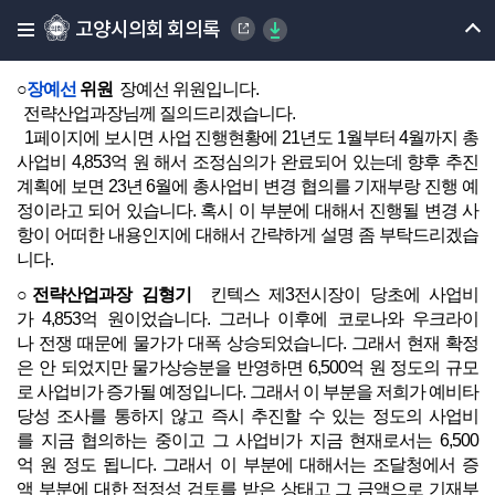
○위원장
김운남
감사합니다.
고양시의회 회의록
또 질의하실 위원님 계십니까?
장예선 위원님.
○
장예선
위원
장예선 위원입니다.
전략산업과장님께 질의드리겠습니다.
1페이지에 보시면 사업 진행현황에 21년도 1월부터 4월까지 총
사업비 4,853억 원 해서 조정심의가 완료되어 있는데 향후 추진
계획에 보면 23년 6월에 총사업비 변경 협의를 기재부랑 진행 예
정이라고 되어 있습니다. 혹시 이 부분에 대해서 진행될 변경 사
항이 어떠한 내용인지에 대해서 간략하게 설명 좀 부탁드리겠습
니다.
○전략산업과장 김형기
킨텍스 제3전시장이 당초에 사업비
가 4,853억 원이었습니다. 그러나 이후에 코로나와 우크라이
나 전쟁 때문에 물가가 대폭 상승되었습니다. 그래서 현재 확정
은 안 되었지만 물가상승분을 반영하면 6,500억 원 정도의 규모
로 사업비가 증가될 예정입니다. 그래서 이 부분을 저희가 예비타
당성 조사를 통하지 않고 즉시 추진할 수 있는 정도의 사업비
를 지금 협의하는 중이고 그 사업비가 지금 현재로서는 6,500
억 원 정도 됩니다. 그래서 이 부분에 대해서는 조달청에서 증
액 부분에 대한 적정성 검토를 받은 상태고 그 금액으로 기재부