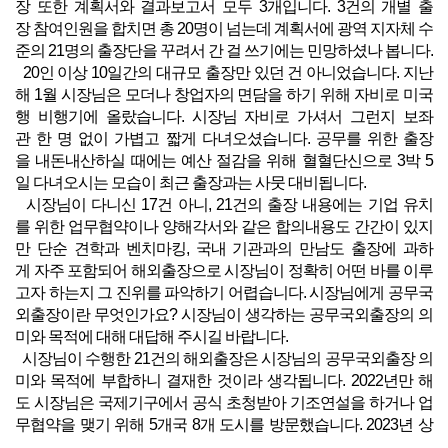
장 또한 계획서와 결과보고서 모두 3개입니다. 3건의 개별 출
장 참여인원을 합치면 총 20명이 넘는데 계획서에 광역 지자체 수
준의 21명의 출장단을 꾸려서 간 걸 쓰기에는 민망하셨나 봅니다.
20인 이상 10일간의 대규모 출장만 있던 건 아니었습니다. 지난
해 1월 시장님은 모더나 창업자의 면담을 하기 위해 자비로 미국
행 비행기에 올랐습니다. 시장님 자비로 가셔서 그런지 보좌
관 한 명 없이 가볍고 짧게 다녀오셨습니다. 공무를 위한 출장
을 내돈내산하실 때에는 예산 절감을 위해 혈혈단신으로 3박 5
일 다녀오시는 모습이 최근 출장과는 사뭇 대비됩니다.
시장님이 다니신 17건 아니, 21건의 출장 내용에는 기업 유치
를 위한 업무협약이나 양해각서와 같은 합의내용도 간간이 있지
만 단순 견학과 벤치마킹, 국내 기관과의 만남도 출장에 과하
게 자주 포함되어 해외출장으로 시장님이 정확히 어떤 바를 이루
고자 하는지 그 진위를 파악하기 어렵습니다. 시장님에게 공무국
외출장이란 무엇인가요? 시장님이 생각하는 공무국외출장의 의
미와 목적에 대해 대답해 주시길 바랍니다.
시장님이 수행한 21건의 해외출장은 시장님의 공무국외출장 의
미와 목적에 부합하니 결재한 것이라 생각됩니다. 2022년만 해
도 시장님은 국제기구에서 공식 초청받아 기조연설을 하거나 업
무협약을 맺기 위해 5개국 8개 도시를 방문했습니다. 2023년 상
반기에는 단순 행사 참관과 기관방문을 위해 5개국 8개 도시, 하