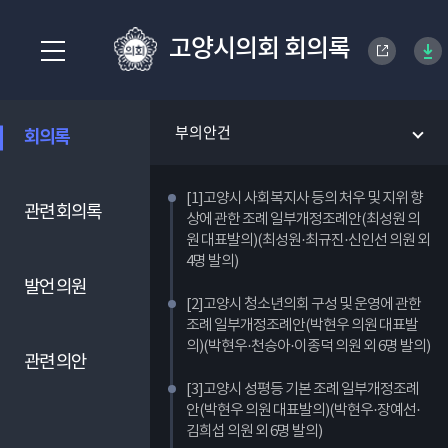
고양시의회 회의록
부의안건
회의록
[1]고양시 사회복지사 등의 처우 및 지위 향
관련 회의록
상에 관한 조례 일부개정조례안(최성원 의
원 대표발의)(최성원·최규진·신인선 의원 외
4명 발의)
발언 의원
[2]고양시 청소년의회 구성 및 운영에 관한
조례 일부개정조례안(박현우 의원 대표발
의)(박현우·천승아·이종덕 의원 외 6명 발의)
관련 의안
[3]고양시 성평등 기본 조례 일부개정조례
안(박현우 의원 대표발의)(박현우·장예선·
김희섭 의원 외 6명 발의)