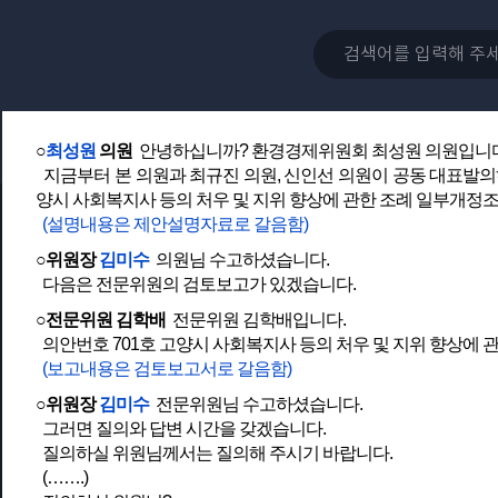
[1]고양시 사회복지사 등의 처우 및 지위 향상에 관한 조례 일부
명 발의)
○위원장
김미수
그러면 의사일정 제1항 고양시 사회복지사 등의
이 일부개정조례안을 발의하신 최성원 의원님께서는 나오셔서 안
○
최성원
의원
안녕하십니까? 환경경제위원회 최성원 의원입니
지금부터 본 의원과 최규진 의원, 신인선 의원이 공동 대표발의하
양시 사회복지사 등의 처우 및 지위 향상에 관한 조례 일부개정
(설명내용은 제안설명자료로 갈음함)
○위원장
김미수
의원님 수고하셨습니다.
다음은 전문위원의 검토보고가 있겠습니다.
○전문위원 김학배
전문위원 김학배입니다.
의안번호 701호 고양시 사회복지사 등의 처우 및 지위 향상에
(보고내용은 검토보고서로 갈음함)
○위원장
김미수
전문위원님 수고하셨습니다.
그러면 질의와 답변 시간을 갖겠습니다.
질의하실 위원님께서는 질의해 주시기 바랍니다.
(…….)