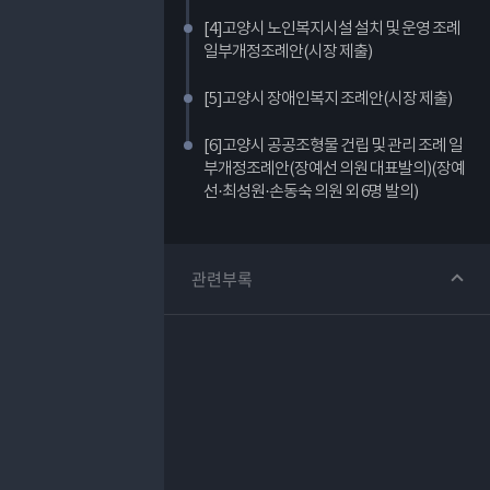
[4]고양시 노인복지시설 설치 및 운영 조례
일부개정조례안(시장 제출)
[5]고양시 장애인복지 조례안(시장 제출)
[6]고양시 공공조형물 건립 및 관리 조례 일
부개정조례안(장예선 의원 대표발의)(장예
선·최성원·손동숙 의원 외 6명 발의)
관련부록