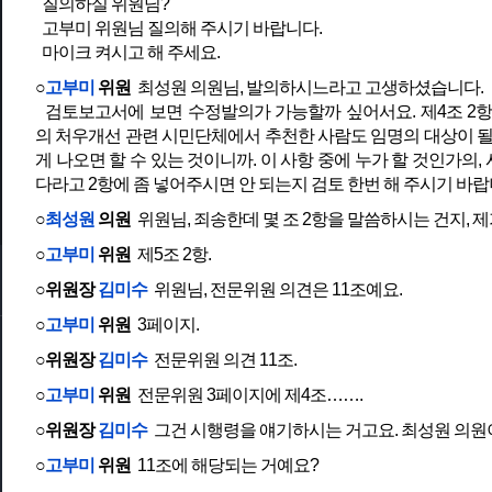
질의하실 위원님?
고부미 위원님 질의해 주시기 바랍니다.
마이크 켜시고 해 주세요.
○
고부미
위원
최성원 의원님, 발의하시느라고 고생하셨습니다.
검토보고서에 보면 수정발의가 가능할까 싶어서요. 제4조 2
의 처우개선 관련 시민단체에서 추천한 사람도 임명의 대상이 될
게 나오면 할 수 있는 것이니까. 이 사항 중에 누가 할 것인가의,
다라고 2항에 좀 넣어주시면 안 되는지 검토 한번 해 주시기 바랍
○
최성원
의원
위원님, 죄송한데 몇 조 2항을 말씀하시는 건지, 제
○
고부미
위원
제5조 2항.
○위원장
김미수
위원님, 전문위원 의견은 11조예요.
○
고부미
위원
3페이지.
○위원장
김미수
전문위원 의견 11조.
○
고부미
위원
전문위원 3페이지에 제4조…….
○위원장
김미수
그건 시행령을 얘기하시는 거고요. 최성원 의원
○
고부미
위원
11조에 해당되는 거예요?