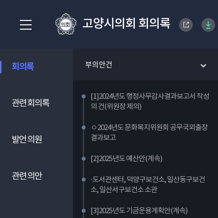
고양시의회 회의록
부의안건
회의록
[1]2024년도 행정사무감사결과보고서 작성
관련 회의록
의 건(위원장 제의)
ㅇ2024년도 문화복지위원회 공무국외출장
결과보고
발언 의원
[2]2025년도 예산안(계속)
관련 의안
·도서관센터, 덕양구보건소, 일산동구보건
소, 일산서구보건소 소관
[3]2025년도 기금운용계획안(계속)