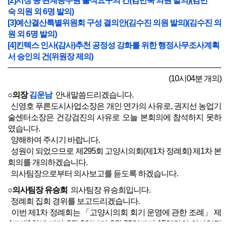
[2]시장 등 관계공무원 출석요구의 건(김민숙 의원 발의)(김민
숙 의원 외 6명 발의)
[3]예산결산특별위원회 구성 결의안(김수진 의원 발의)(김수진 의
원 외 6명 발의)
[4]킨텍스 인사(감사)추천 공정성 강화를 위한 행정사무조사계획
서 승인의 건(위원장 제의)
(10시04분 개의)
○의장
김운남
안내말씀드리겠습니다.
신영호 푸른도시사업소장은 개인 연가의 사유로, 권지선 농업기
술센터소장은 건강검진의 사유로 오늘 본회의에 참석하지 못하
였습니다.
양해하여 주시기 바랍니다.
성원이 되었으므로 제295회 고양시의회(제1차 정례회) 제1차 본
회의를 개의하겠습니다.
의사팀장으로부터 의사보고를 듣도록 하겠습니다.
○의사팀장 유승희
의사팀장 유승희입니다.
정례회 집회 경위를 보고드리겠습니다.
이번 제1차 정례회는 「고양시의회 회기 운영에 관한 조례」 제
4조제1항에 따라 6월 9일부터 6월 23일까지 15일간의 의사일정