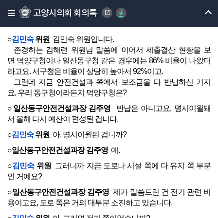
고양시의회 회의록
○위원장
김미경
김해련 위원님 수고하셨습니다.
김민숙 위원님 질의해 주시기 바랍니다.
○
김민숙
위원
김민숙 위원입니다.
존경하는 김해련 위원님 말씀에 이어서 세출결산 현황을 보
면 덕양구청이나 일산동구청 같은 경우에는 86% 비율이 나왔더
라고요. 서구청은 비율이 상당히 높아서 92%이고.
그런데 지금 안전건설과 쪽에서 보조금을 다 반납하신 거지
요, 우리 동구청이라든지 덕양구청은?
○일산동구안전건설과장 김주영
반납은 아니고요, 명시이월돼
서 올해 다시 예산이 편성된 겁니다.
○
김민숙
위원
아, 명시이월된 겁니까?
○일산동구안전건설과장 김주영
예.
○
김민숙
위원
그러니까 지금 도로나 시설 쪽에 다 유지 쪽 부분
인 거예요?
○일산동구안전건설과장 김주영
제가 말씀드린 건 전기 관련 비
용이고요, 도로 쪽은 거의 대부분 소진하고 있습니다.