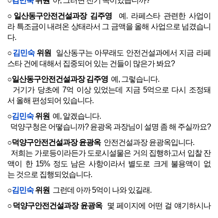
○
김민숙
위원
아, 그러면 전기 쪽이었습니까?
○일산동구안전건설과장 김주영
예. 라페스타 관련한 사업이
라 특조금이 내려온 상태라서 그 금액을 올해 사업으로 넘겼습니
다.
○
김민숙
위원
일산동구는 아무래도 안전건설과에서 지금 라페
스타 건에 대해서 집중되어 있는 건들이 많은가 봐요?
○일산동구안전건설과장 김주영
예, 그렇습니다.
거기가 당초에 7억 이상 있었는데 지금 5억으로 다시 조정돼
서 올해 편성되어 있습니다.
○
김민숙
위원
예, 알겠습니다.
덕양구청은 어떻습니까? 윤광옥 과장님이 설명 좀 해 주실까요?
○덕양구안전건설과장 윤광옥
안전건설과장 윤광옥입니다.
저희는 가로등이라든가 도로시설물은 거의 집행하고서 입찰 잔
액이 한 15% 정도 남은 사항이라서 별도로 크게 불용액이 없
는 것으로 집행되었습니다.
○
김민숙
위원
그런데 아까 5억이 나와 있길래.
○덕양구안전건설과장 윤광옥
몇 페이지에 어떤 걸 얘기하시나
요?