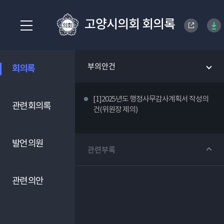
고양시의회 회의록
부의안건
회의록
[1]2025년도 행정사무감사계획서 작성의
관련 회의록
건(위원장 제의)
발언 의원
관련부록
관련 의안