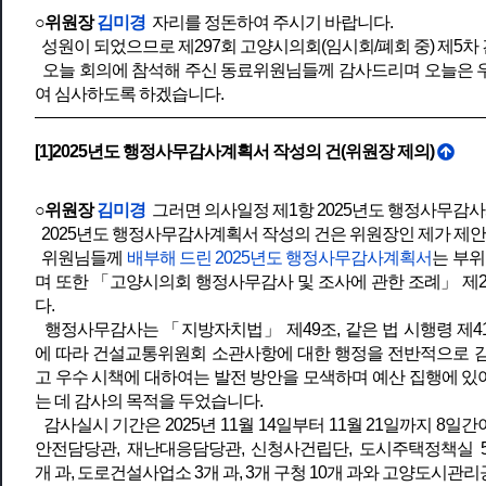
○위원장
김미경
자리를 정돈하여 주시기 바랍니다.
성원이 되었으므로 제297회 고양시의회(임시회/폐회 중) 제5
오늘 회의에 참석해 주신 동료위원님들께 감사드리며 오늘은 우
여 심사하도록 하겠습니다.
[1]2025년도 행정사무감사계획서 작성의 건(위원장 제의)
○위원장
김미경
그러면 의사일정 제1항 2025년도 행정사무감
2025년도 행정사무감사계획서 작성의 건은 위원장인 제가 제안
위원님들께
배부해 드린 2025년도 행정사무감사계획서
는 부
며 또한 「고양시의회 행정사무감사 및 조사에 관한 조례」 제
다.
행정사무감사는 「지방자치법」 제49조, 같은 법 시행령 제4
에 따라 건설교통위원회 소관사항에 대한 행정을 전반적으로 
고 우수 시책에 대하여는 발전 방안을 모색하며 예산 집행에 
는 데 감사의 목적을 두었습니다.
감사실시 기간은 2025년 11월 14일부터 11월 21일까지 
안전담당관, 재난대응담당관, 신청사건립단, 도시주택정책실 5개
개 과, 도로건설사업소 3개 과, 3개 구청 10개 과와 고양도시관리