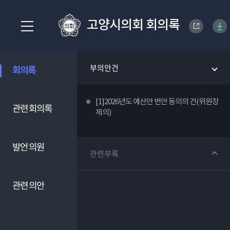
고양시의회 회의록
부의안건
회의록
[1]2026년도 예산안 번안 동의의 건(위원장
관련 회의록
제의)
발언 의원
관련부록
관련 의안