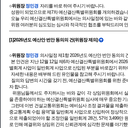
○위원장
정민경
자리를 바로 하여 주시기 바랍니다.
성원이 되었으므로 제7차 예산결산특별위원회를 개의하겠습니
오늘 우리 예산결산특별위원회에서는 의사일정에 있는 바와 같이 
위원 여러분의 심도있는 심사와 적극적인 협조를 부탁드리며 
[1]2026년도 예산안 번안 동의의 건(위원장 제의)
○위원장
정민경
의사일정 제1항 2026년도 예산안 번안 동의의 
본 안건은 지난 12월 12일 제6차 예산결산특별위원회에서 2
별회계 사업이 일반회계 사업으로 산입된 부분을 바로잡기 위하
자세한 내용은 배부해 드린 유인물을 참고해 주시기 바랍니다.
질의와 답변의 시간을 갖기 전, 예산결산특별위원회를 위한 준
자 합니다.
위원님들께서도 주지하시는 바와 같이 각 상임위원회에서 실
을 존중하여야 하는 예산결산특별위원회 심사에 매우 중요한 기
그런데 이번 건설교통위원회는 예비심사 조정 결과물을 제출하는
중교통계획 수립 용역”을 일반회계 사업으로 산입하여 정상적으로 일반회
으로 제출되었어야 할 조정안을 일반회계 28건, 57억 3,499만 
로 인해 예결위와 상임위 간의 신뢰관계에 심각한 문제를 야기했다