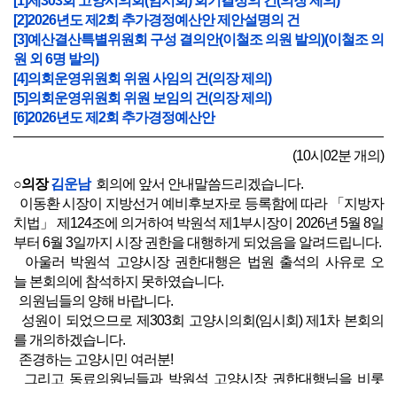
[1]제303회 고양시의회(임시회) 회기결정의 건(의장 제의)
[2]2026년도 제2회 추가경정예산안 제안설명의 건
[3]예산결산특별위원회 구성 결의안(이철조 의원 발의)(이철조 의
원 외 6명 발의)
[4]의회운영위원회 위원 사임의 건(의장 제의)
[5]의회운영위원회 위원 보임의 건(의장 제의)
[6]2026년도 제2회 추가경정예산안
(10시02분 개의)
○의장
김운남
회의에 앞서 안내말씀드리겠습니다.
이동환 시장이 지방선거 예비후보자로 등록함에 따라 「지방자
치법」 제124조에 의거하여 박원석 제1부시장이 2026년 5월 8일
부터 6월 3일까지 시장 권한을 대행하게 되었음을 알려드립니다.
아울러 박원석 고양시장 권한대행은 법원 출석의 사유로 오
늘 본회의에 참석하지 못하였습니다.
의원님들의 양해 바랍니다.
성원이 되었으므로 제303회 고양시의회(임시회) 제1차 본회의
를 개의하겠습니다.
존경하는 고양시민 여러분!
그리고 동료의원님들과 박원석 고양시장 권한대행님을 비롯