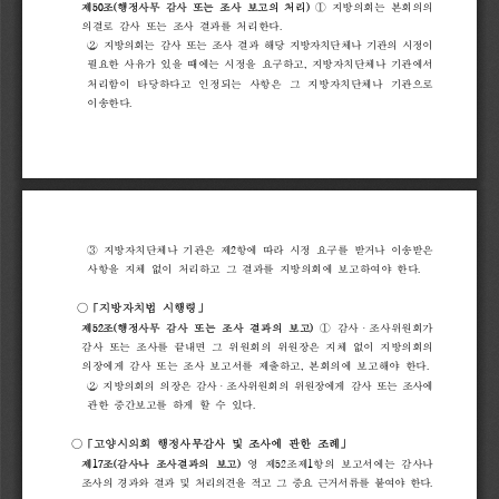
제
50
조
(
행정사무 
감사 
또는 
조사 
보고의 
처리
)
① 
지방의회는 
본회의의 
의결로 
감사 
또는 
조사 
결과를 
처리한다
.
② 
지방의회는 
감사 
또는 
조사 
결과 
해당 
지방자치단체나 
기관의 
시정이
필요한 
사유가 
있을 
때에는 
시정을 
요구하고
, 
지방자치단체나 
기관에서
처리함이 
타당하다고 
인정되는 
사항은 
그 
지방자치단체나 
기관으로 
이송한다
.
③ 
지방자치단체나 
기관은 
제
2
항에 
따라 
시정 
요구를 
받거나 
이송받은
사항을 
지체 
없이 
처리하고 
그 
결과를 
지방의회에 
보고하여야 
한다
.
○
「
지방자치법 
시행령
」
제
52
조
(
행정사무 
감사 
또는 
조사 
결과의 
보고
)
① 
감사ᆞ조사위원회가 
감사 
또는 
조사를 
끝내면 
그 
위원회의 
위원장은 
지체 
없이 
지방의회의 
의장에게 
감사 
또는 
조사 
보고서를 
제출하고
, 
본회의에 
보고해야 
한다
.
②
지방의회의 
의장은 
감사ᆞ조사위원회의 
위원장에게 
감사 
또는 
조사에
관한 
중간보고를 
하게 
할 
수 
있다
.
○
「
고양시의회 
행정사무감사 
및 
조사에 
관한 
조례
」
제
17
조
(
감사나 
조사결과의 
보고
)
영 
제
52
조제
1
항의 
보고서에는 
감사나 
조사의 
경과와 
결과 
및 
처리의견을 
적고 
그 
중요 
근거서류를 
붙여야 
한다
.