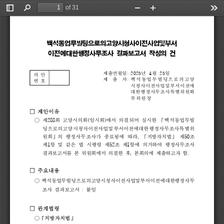
of 31
Toggle
Find
Zoom
Zoom
Too
Sidebar
Out
In
백석동업무빌딩으로의고양시청사이전사업및부서
이전에대한행정사무조사 
결과보고서 
작성의 
건 
제출연월일
:
2025
년 
4
월 
25
일
의 
안
제  
출  
자
:
백석동업무빌딩으로의고양
번 
호
시청사이전사업및부서이전에
대한행정사무조사특별위원회
부위원장
□ 
제안이유
○ 
제
288
회 
고양시의회
(
임시회
)
에서 
의결되어 
실시한 
「
백석동업무빌
딩으로의고양시청사이전사업및부서이전에대한행정사무조사특별위
원회
」
의 
행정사무조사가 
종료됨에 
따라
, 
「
지방자치법
」 
제
50
조 
제
1
항 
및 
같은 
법 
시행령 
제
52
조 
제
1
항
에 
의거하여 
행정사무조사 
결과보고서를 
본 
위원회에서 
의결한 
후
, 
본회의에 
제출하고자 
함
.
□ 
주요내용
○ 
백석동업무빌딩으로의고양시청사이전사업및부서이전에대한행정사무
조사 
결과보고서 
: 
붙임 
□ 
관계법령
○
「
지방자치법
」