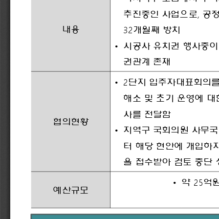
, 
추진중인
사업으로
공
32
내용
개월째
방치
•
시공사
유치권
행사중이
권관계
존재
2
•
단지
입주자대표회의
해소
및
초기
운영에
대
사를
전달함
협의현황
•
지역구
국회의원
사무국
터
해당
현안에
개입하
을
접수받아
검토
중단
25
•
약
억
예산규모