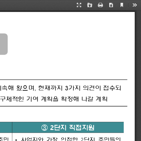
Current
Presentation
Open
Print
Download
Too
View
Mode
지속해
왔으며
, 
현재까지
3
가지
의견이
접수되
구체적인
기여
계획을
확정해
나갈
계획
2
③
단지
직접지원
2
•
주민
사업지와
가장
인접한
단지
주민들의