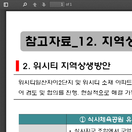
of 1
Toggle
Find
Previous
Next
Sidebar
참고자료
_12. 
지역
2. 
위시티
지역상생방안
위시티일산자이
2
단지
및
위시티
소재
아파
어
검토
및
협의를
진행
. 
현실적으로
해결
가
①
식사체육공원
유
•
식사지구
조합에서
구역