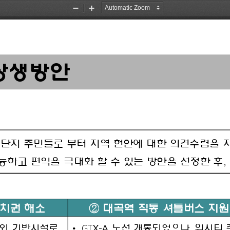
Zoom
Zoom
Out
In
상생방안
트단지
주민들로
부터
지역
현안에
대한
의견수렴을
능하고
편익을
극대화
할
수
있는
방안을
선정한
후
, 
치권
해소
②
대곡역
직통
셔틀버스
지원
GTX
-
A 
, 
•
외
기반시설로
노선
개통되었으나
위시티