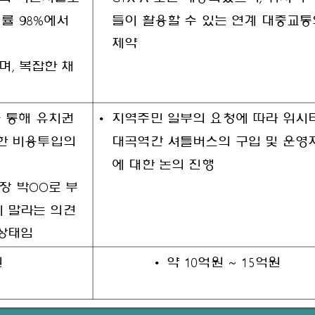
98%
정률
에서
들이
활용할
수
있는
연계
대중교통
제약
, 
며
복잡한
채
•
를
통해
유치권
지역주민
일부의
요청에
따라
위시
한
비용투입의
대곡역간
셔틀버스의
구입
및
운영
에
대한
논의
진행
OO
장
박
로
부
지
말라는
의견
상태임
10
~ 15
•
원
약
억원
억원