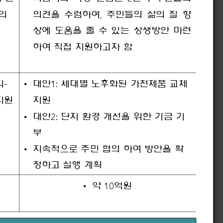
,
의
의견을
수렴하여
주민들의
삶의
질
향
상에
도움을
줄
수
있는
상생방안
마련
하여
직접
지원하고자
함
-
1: 
•
티
대안
세대별
노후화된
가전제품
교체
지원
지원
2: 
•
대안
단지
환경
개선을
위한
기금
기
부
•
지속적으로
주민
협의
하여
방안을
확
정하고
실행
계획
10
•
약
억원