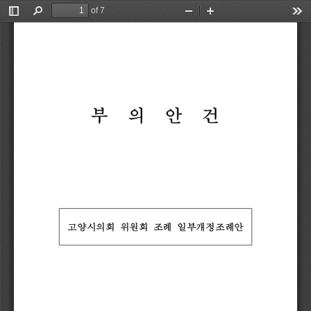
of 7
Toggle
Find
Zoom
Zoom
Too
Sidebar
Out
In
부
의
안
건
고양시의회 
위원회 
조례 
일부개정조례안