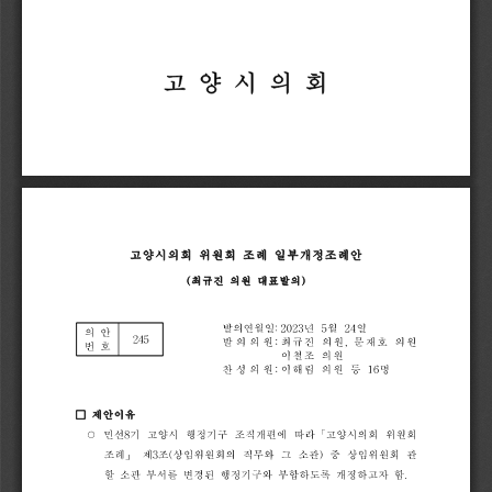
고
양
시
의
회
고양시의회
위원회
조례
일부개정조례안
(
최규진
의원
대표발의
)
발의연월일
:
2023
년
5
월
24
일
의
안
245
발
의
의
원
:
최규진
의원
,
문재호
의원
번
호
이철조
의원
찬
성
의
원
:
이해림
의원
등
16
명
□
제안이유
○
민선
8
기
고양시
행정기구
조직개편에
따라
「
고양시의회
위원회
조례
」
제
3
조
(
상임위원회의
직무와
그
소관
)
중
상임위원회
관
할
소관
부서를
변경된
행정기구와
부합하도록
개정하고자
함
.