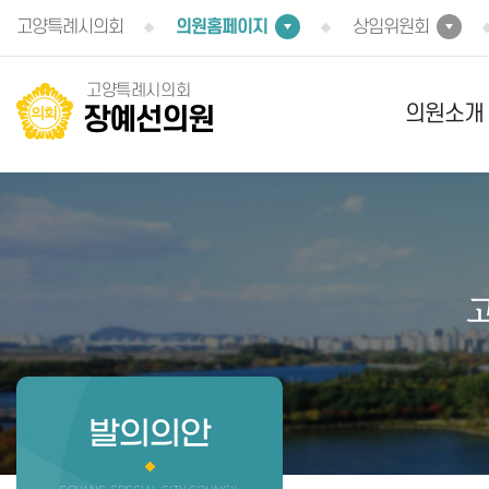
본문바로가기
고양특례시의회
의원홈페이지
상임위원회
고양특례시의회
의원소개
장예선의원
발의의안