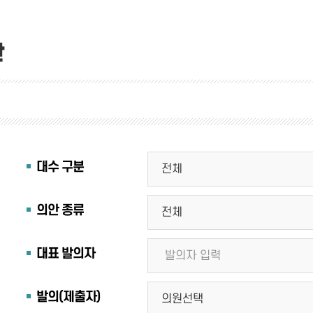
안
대수 구분
의안 종류
대표 발의자
발의(제출자)