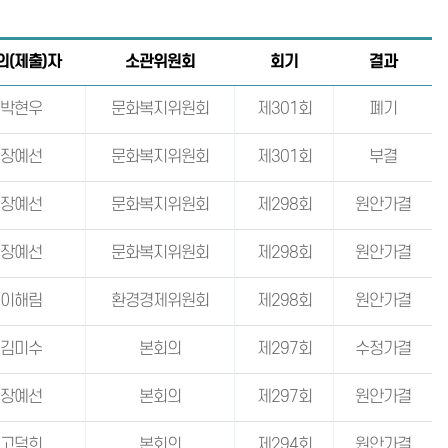
의(제출)자
소관위원회
회기
결과
박현우
문화복지위원회
제301회
폐기
장예선
문화복지위원회
제301회
부결
장예선
문화복지위원회
제298회
원안가결
장예선
문화복지위원회
제298회
원안가결
이해림
환경경제위원회
제298회
원안가결
김미수
본회의
제297회
수정가결
장예선
본회의
제297회
원안가결
고덕희
본회의
제294회
원안가결