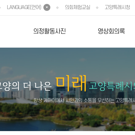
LANGUAGE(언어)
의회체험교실
고양특례시청
의정활동사진
영상회의록
항상 가까이에서 시민과의 소통을 우선하는 고양특례