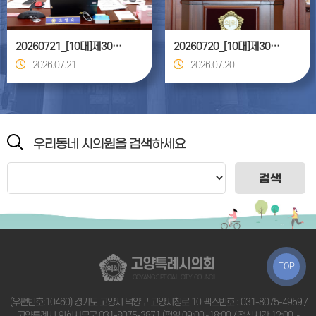
20260721_[10대]제306회 고양특례시의회 임시회_기획행정위원회
20260720_[10대]제306회 고양특례시의회 임시회 제1차 본회의
2026.07.21
2026.07.20
우리동네 시의원을 검색하세요
검색
고양특례시의회
TOP
GOYANG SPECIAL CITY COUNCIL
(우편번호:10460) 경기도 고양시 덕양구 고양시청로 10 팩스번호 : 031-8075-4959 /
고양특례시 의회사무국
031-8075-3871
(평일 09:00~18:00 / 점심시간 12:00 ~