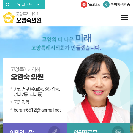
본문바로가기
주요 사이트
YouTube
본회의생방송
고양특례시의회
오영숙의원
고양특례시의회
오영숙 의원
가선거구 (주교동, 성사1동,
성사2동, 식사동)
국민의힘
boram6512@hanmail.net
의원인사말
의원프로필