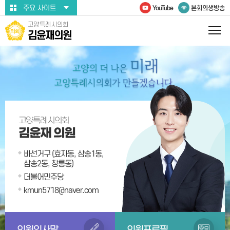
본문바로가기
주요 사이트
YouTube
본회의생방송
고양특례시의회
김윤재의원
고양특례시의회
김윤재 의원
바선거구 (효자동, 삼송1동,
삼송2동, 창릉동)
더불어민주당
kmun5718@naver.com
의원인사말
의원프로필