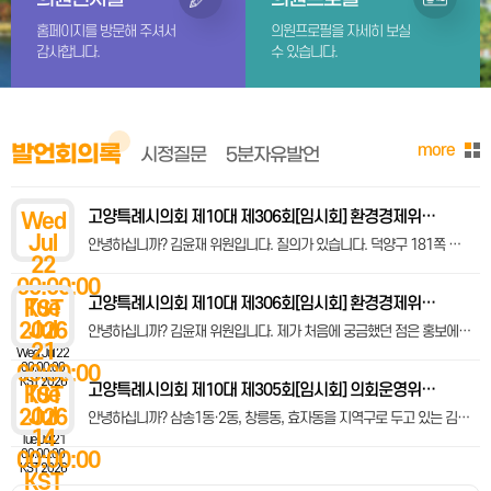
홈페이지를 방문해 주셔서
의원프로필을 자세히 보실
감사합니다.
수 있습니다.
more
발언회의록
시정질문
5분자유발언
고양특례시의회 제10대 제306회[임시회] 환경경제위원회 제2차 회의록 [1]업무보고의 건(계속) ·덕양구청(세무1과, 세무2과, 산업위생과, 환경녹지과, 청소농정과), 일산동구청(세무과, 산업위생과, 환경녹지과), 일산서구청(세무과, 산업위생과, 환경녹지과), 자족도시실현국, 킨텍스, 고양산업진흥원, 푸른도시사업소 소관
Wed
Jul
안녕하십니까? 김윤재 위원입니다. 질의가 있습니다. 덕양구 181쪽 한번 봐주시면 감사하겠고 요새 비도 많이 오고 폭우가 내리고 있지 않습니까? 이럴 때 내려지는 주민차단시설 관련해서 창릉천 인근에 혹시 동별로 몇 개소가 있는지 파악이 가능하실까요?
22
00:00:00
고양특례시의회 제10대 제306회[임시회] 환경경제위원회 제1차 회의록 [1]가축전염병 긴급방역 지원사업 예비비 지출 보고의 건(시장 제출) [2]과수화상병 긴급방제 지원사업 예비비 지출 보고의 건(시장 제출) [3]업무보고의 건 ·농업기술센터, 고양국제박람회재단, 고양도시관리공사(환경에너지처, 바이오매스에너지처), 기후환경국, 일자리재정국 소관
Tue
KST
Jul
2026
안녕하십니까? 김윤재 위원입니다. 제가 처음에 궁금했던 점은 홍보에 대한 부분이었는데 충분히 답변이 된 것 같아서 한 가지 더 추가해서 말씀을 드리고 싶은 게 안내문이 현수막만으로 재발 방지를 위해서 충분히 홍보가 되는지에 대해서 궁금하고 혹시나 이런 부분에 대해서 홍보가 안 된다면 2차적으로 홍보할 방안이 있는지도 궁금합니다.
21
Wed Jul 22
00:00:00
00:00:00
KST 2026
고양특례시의회 제10대 제305회[임시회] 의회운영위원회 제1차 회의록 [1]부위원장 선임의 건 [2]제10대 고양시의회 의석배정 협의의 건(의장 제의)
Tue
KST
Jul
2026
안녕하십니까? 삼송1동·2동, 창릉동, 효자동을 지역구로 두고 있는 김윤재 의원입니다. 먼저 이렇게 의회운영위원회 일원으로서 함께 할 수 있게 된 점을 너무 뜻깊고 영광스럽게 생각합니다. 여러 선배, 동료위원님과 잘 협치하고 소통하면서 앞으로, 제가 막내의 나이인데 막내로서 뒷받침을 잘해서 의회운영위원회가 좀 더 활기차고 젊어질 수 있도록 제가 많이 스스로도 연구하고, 앞으로 잘 부탁드린다는 말씀을 드리고 마무리하겠습니다. 감사합니다.
14
Tue Jul 21
00:00:00
00:00:00
KST 2026
KST