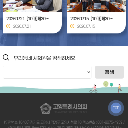
20260721_[10대]제306회 고양특례시의회 임시회_환경경제위원회
20260715_[10대]제305회 고양특례시의회 임시회(폐회중)_의회운영위원회
2026.07.21
2026.07.15
우리동네 시의원을 검색하세요
검색
고양특례시의회
TOP
GOYANG SPECIAL CITY COUNCIL
(우편번호:10460) 경기도 고양시 덕양구 고양시청로 10 팩스번호 : 031-8075-4959 /
고양특례시 의회사무국
031-8075-3871
(평일 09:00~18:00 / 점심시간 12:00 ~