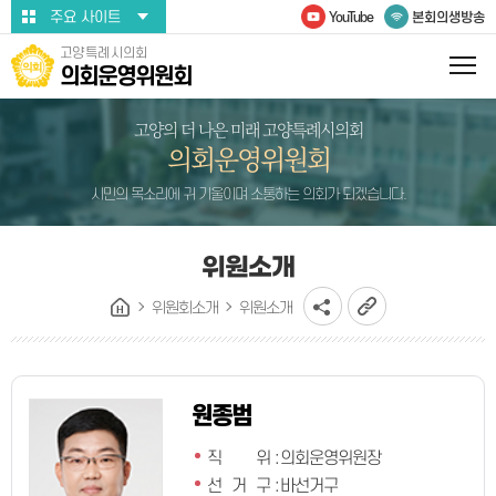
본문바로가기
주요 사이트
YouTube
본회의생방송
고양특례시의회
의회운영위원회
고양의 더 나은 미래 고양특례시의회
의회운영위원회
시민의 목소리에 귀 기울이며 소통하는 의회가 되겠습니다.
위원소개
위원회소개
위원소개
원종범
직 위
:
의회운영위원장
선 거 구
:
바선거구