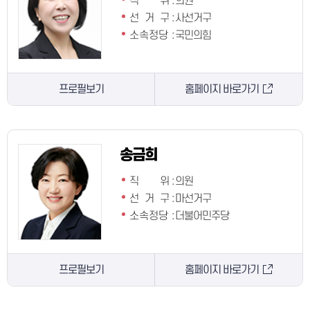
직 위
:
의원
선 거 구
:
사선거구
소속정당
:
국민의힘
프로필보기
홈페이지 바로가기
송금희
직 위
:
의원
선 거 구
:
마선거구
소속정당
:
더불어민주당
프로필보기
홈페이지 바로가기