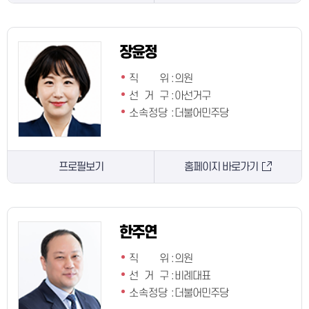
장윤정
직 위
:
의원
선 거 구
:
아선거구
소속정당
:
더불어민주당
프로필보기
홈페이지 바로가기
한주연
직 위
:
의원
선 거 구
:
비례대표
소속정당
:
더불어민주당