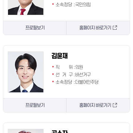
소속정당
:
국민의힘
프로필보기
홈페이지 바로가기
김윤재
직 위
:
의원
선 거 구
:
바선거구
소속정당
:
더불어민주당
프로필보기
홈페이지 바로가기