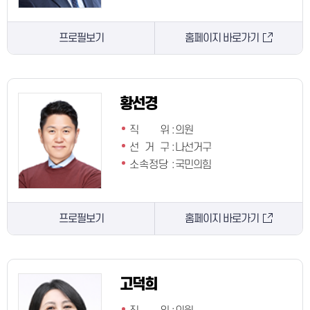
프로필보기
홈페이지 바로가기
황선경
직 위
:
의원
선 거 구
:
나선거구
소속정당
:
국민의힘
프로필보기
홈페이지 바로가기
고덕희