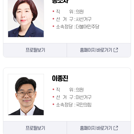
공소자
직 위
:
의원
선 거 구
:
사선거구
소속정당
:
더불어민주당
프로필보기
홈페이지 바로가기
이종진
직 위
:
의원
선 거 구
:
마선거구
소속정당
:
국민의힘
프로필보기
홈페이지 바로가기