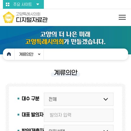
본문바로가기
주요 사이트
고양특례시의회
디지털자료관
계류의안
계류의안
대수 구분
대표 발의자