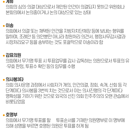
계류
의회의 심의·의결 대상으로서 제안된 안건이 의결되지 못하고 위원회나
본회의에서 논의중이거나 논의 대상으로 있는 상태
이송
의회에서 의결 또는 채택된 안건을 지방자치단체장 등에 보내는 행위를
말하며, 조례안 등 의안뿐만 아니라 청원처리 의견서, 행정사무감사결과
시정처리요구 등을 송부하는 것도 포괄적으로 이송이라 함
감표의원
의회에서 무기명 투표 시 투표업무를 감시·감독하는 의원으로서 투표의 유
·무효 판정, 투표수 확인 등의 임무를 수행
의사봉3타
의회 의사운영 과정에서 사회자가 개의, 안건의결, 정회, 속개, 산회 등 각
단계마다 의사봉을 3번씩 치는 것으로서 이는 의사진행의 각 단계마다
명확성을 기하기 위한 것으로 외국의 선진 의회 민주주의의 오랜 관습에서
비롯되었음
호명부
의회에서 무기명 투표를 할 떄 투표순서를 기재한 의원명부로 이 명부에
의해 성명을 부르면 호명된 의원은 투표를 하게 됨