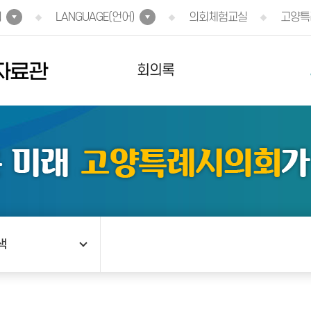
회
LANGUAGE(언어)
의회체험교실
고양특
자료관
회의록
색