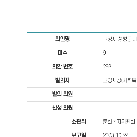
의안명
고양시 성평등 
대수
9
의안 번호
298
발의자
고양시장(사회복
발의 의원
찬성 의원
소관위
문화복지위원회
보고일
2023-10-24