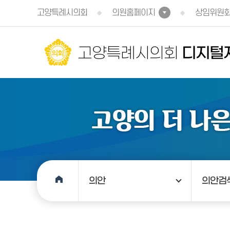
본문바로가기
고양특례시의회
의원홈페이지
상임위원
고양특례시의회
디지털
의안
의안검