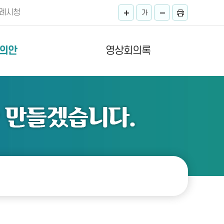
례시청
가
의안
영상회의록