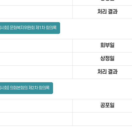
처리 결과
임시회] 문화복지위원회 제1차 회의록
회부일
상정일
처리 결과
임시회] 의회본회의 제2차 회의록
공포일