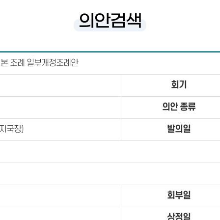
의안검색
기본 조례 일부개정조례안
회기
의안 종류
발의일
지국장)
회부일
상정일