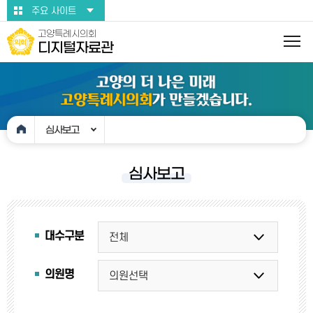
본문바로가기
주요 사이트
고양특례시의회
디지털자료관
심사보고
심사보고
대수구분
의원명