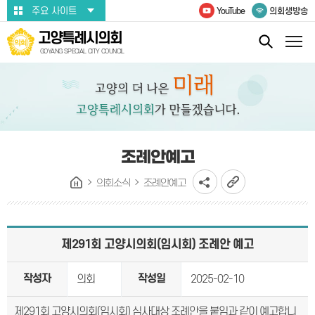
본문바로가기
주요 사이트
YouTube
의회생방송
고양특례시의회
GOYANG SPECIAL CITY COUNCIL
조례안예고
의회소식
조례안예고
제291회 고양시의회(임시회) 조례안 예고
작성자
작성일
의회
2025-02-10
제291회 고양시의회(임시회) 심사대상 조례안을 붙임과 같이 예고합니