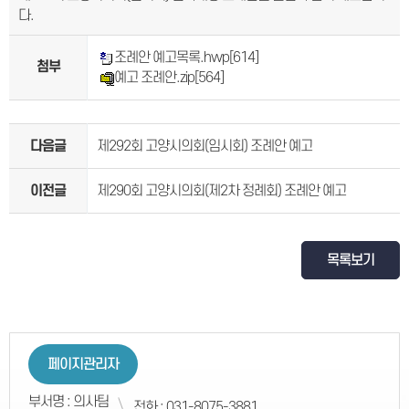
다.
조례안 예고목록.hwp
[614]
첨부
예고 조례안.zip
[564]
다음글
제292회 고양시의회(임시회) 조례안 예고
이전글
제290회 고양시의회(제2차 정례회) 조례안 예고
목록보기
페이지관리자
부서명 : 의사팀
전화 : 031-8075-3881