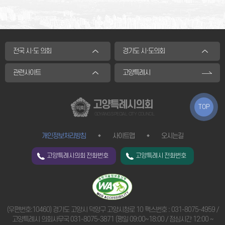
전국 시·도 의회
경기도 시·도의회
관련사이트
고양특례시
고양특례시의회
TOP
GOYANG SPECIAL CITY COUNCIL
개인정보처리방침
사이트맵
오시는길
고양특례시의회 전화번호
고양특례시 전화번호
(우편번호:10460) 경기도 고양시 덕양구 고양시청로 10 팩스번호 : 031-8075-4959 /
고양특례시 의회사무국
031-8075-3871
(평일 09:00~18:00 / 점심시간 12:00 ~