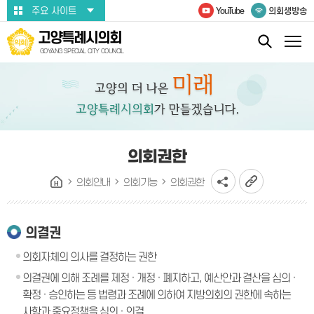
본문바로가기
주요 사이트
YouTube
의회생방송
고양특례시의회
GOYANG SPECIAL CITY COUNCIL
의회권한
의회안내
의회기능
의회권한
의결권
의회자체의 의사를 결정하는 권한
의결권에 의해 조례를 제정 · 개정 · 폐지하고, 예산안과 결산을 심의 ·
확정 · 승인하는 등 법령과 조례에 의하여 지방의회의 권한에 속하는
사항과 중요정책을 심의 · 의결