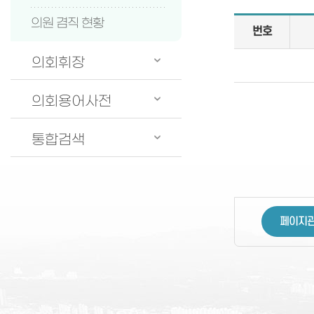
의원 겸직 현황
번호
의회휘장
의회용어사전
통합검색
페이지