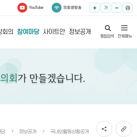
YouTube
의회생방송
가
상회의
참여마당
사이트안
정보공개
통합검색
전체메뉴
록
내
마당
정보공개
국내외활동상황공개