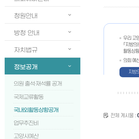
청원안내
방청 안내
우리 고
「지방의
자치법규
활동상황
의회 예
정보공개
지방
의원 출석·재석률 공개
국제교류활동
국내외활동상황공개
전체 게시물 :
업무추진비
고양시예산