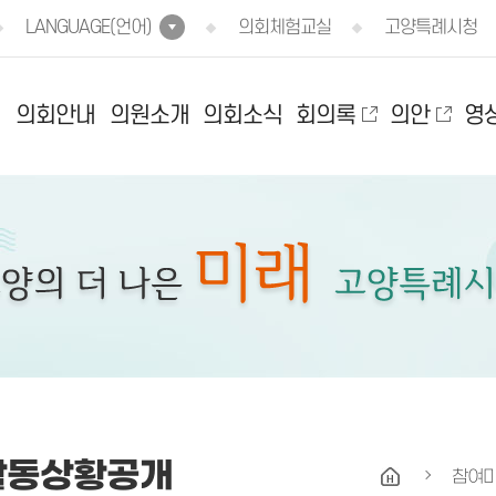
LANGUAGE(언어)
의회체험교실
고양특례시청
의회안내
의원소개
의회소식
회의록
의안
영
활동상황공개
참여